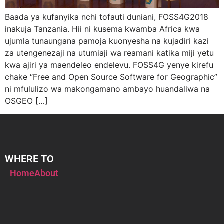
Baada ya kufanyika nchi tofauti duniani, FOSS4G2018
inakuja Tanzania. Hii ni kusema kwamba Africa kwa
ujumla tunaungana pamoja kuonyesha na kujadiri kazi
za utengenezaji na utumiaji wa reamani katika miji yetu
kwa ajiri ya maendeleo endelevu. FOSS4G yenye kirefu
chake “Free and Open Source Software for Geographic”
ni mfululizo wa makongamano ambayo huandaliwa na
OSGEO […]
WHERE TO
Home
About